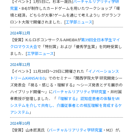
【イベント】1月5日に，杉本一晟氏(
バーチャルリアリティ学研
究室
・B4)が制作したカードゲームを用いたワークショップ「環
境と経済，どちらが大事?ゲームを通じて考えよう!」がグランフ
ロント大阪で開催されました．[
工学部ニュース
]
2024年12月
【受賞】K.G.ロボコンサークルAiMEiBAが
第39回全日本学生マイ
クロマウス大会
で「特別賞」および「優秀学生賞」を同時受賞し
ました．[
工学部ニュース
]
2024年12月
【イベント】11月28日～29日に開催された「
イノベーションス
トリームKANSAI 8.0
」でのセミナー「関西学院大学 研究開発シー
ズ発表会 『視る・感じる・理解する』～シーズ発表とデモ展示の
ハイブリッド開催～」に
バーチャルリアリティ学研究室
・井村誠
孝教授が登壇しました．「
『理解する』 認知症患者の体験をVR
システムを介して共有し、介護従事者との相互理解を育成するケ
アシステム
」
2024年10月
【受賞】山本匠真氏（
バーチャルリアリティ学研究室
・M2）が，