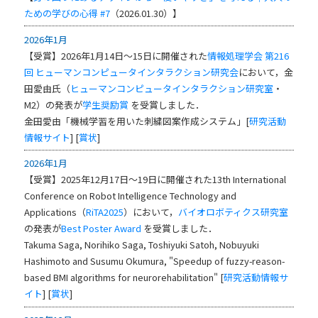
ための学びの心得 #7
（2026.01.30）】
2026年1月
【受賞】2026年1月14日～15日に開催された
情報処理学会
第216
回 ヒューマンコンピュータインタラクション研究会
において，金
田愛由氏（
ヒューマンコンピュータインタラクション研究室
・
M2）の発表が
学生奨励賞
を受賞しました．
金田愛由「機械学習を用いた刺繍図案作成システム」[
研究活動
情報サイト
] [
賞状
]
2026年1月
【受賞】2025年12月17日～19日に開催された13th International
Conference on Robot Intelligence Technology and
Applications（
RiTA2025
）において，
バイオロボティクス研究室
の発表が
Best Poster Award
を受賞しました．
Takuma Saga, Norihiko Saga, Toshiyuki Satoh, Nobuyuki
Hashimoto and Susumu Okumura, "Speedup of fuzzy-reason-
based BMI algorithms for neurorehabilitation" [
研究活動情報サ
イト
] [
賞状
]