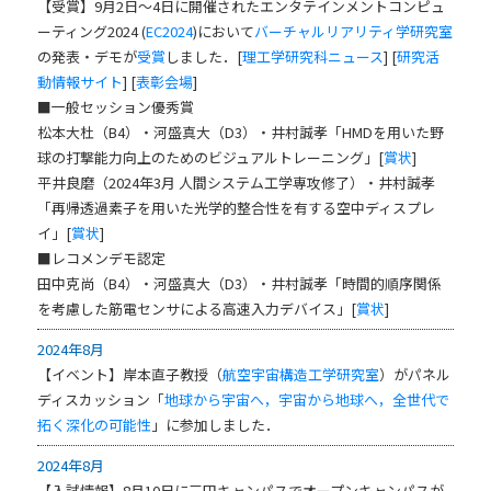
【受賞】9月2日～4日に開催されたエンタテインメントコンピュ
ーティング2024 (
EC2024
)において
バーチャルリアリティ学研究室
の発表・デモが
受賞
しました．[
理工学研究科ニュース
] [
研究活
動情報サイト
] [
表彰会場
]
■一般セッション優秀賞
松本大杜（B4）・河盛真大（D3）・井村誠孝「HMDを用いた野
球の打撃能力向上のためのビジュアルトレーニング」[
賞状
]
平井良磨（2024年3月 人間システム工学専攻修了）・井村誠孝
「再帰透過素子を用いた光学的整合性を有する空中ディスプレ
イ」[
賞状
]
■レコメンデモ認定
田中克尚（B4）・河盛真大（D3）・井村誠孝「時間的順序関係
を考慮した筋電センサによる高速入力デバイス」[
賞状
]
2024年8月
【イベント】岸本直子教授（
航空宇宙構造工学研究室
）がパネル
ディスカッション「
地球から宇宙へ，宇宙から地球へ，全世代で
拓く深化の可能性
」に参加しました．
2024年8月
【入試情報】8月10日に三田キャンパスでオープンキャンパスが