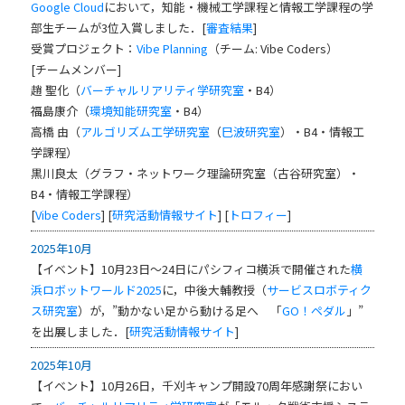
Google Cloud
において，知能・機械工学課程と情報工学課程の学
部生チームが3位入賞しました．[
審査結果
]
受賞プロジェクト：
Vibe Planning
（チーム: Vibe Coders）
[チームメンバー]
趙 聖化（
バーチャルリアリティ学研究室
・B4）
福島康介（
環境知能研究室
・B4）
高橋 由（
アルゴリズム工学研究室
（
巳波研究室
）・B4・情報工
学課程）
黒川良太（グラフ・ネットワーク理論研究室（古谷研究室）・
B4・情報工学課程）
[
Vibe Coders
] [
研究活動情報サイト
] [
トロフィー
]
2025年10月
【イベント】10月23日～24日にパシフィコ横浜で開催された
横
浜ロボットワールド2025
に，中後大輔教授（
サービスロボティク
ス研究室
）が，”動かない足から動ける足へ 「
GO！ペダル
」”
を出展しました．[
研究活動情報サイト
]
2025年10月
【イベント】10月26日，千刈キャンプ開設70周年感謝祭におい