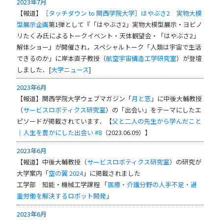
2023年7月
【報道】
［タッチダウン to 関西学院大学］はやぶさ2 実物大模
型展示企画
第1弾として『「はやぶさ2」実物大模型展示・ヨビノ
リたくみ氏によるトークイベント・天体観望会・「はやぶさ2」
解体ショー』が開催され，スペシャルトーク「人類は宇宙で生活
できるのか」に岸本直子教授（
航空宇宙構造工学研究室
）が登壇
しました．[
大学ニュース
]
2023年6月
【報道】
関西学院大学ウェブマガジン「
月と窓
」に中後大輔教授
（
サービスロボティクス研究室
）の「出会い」をテーマにしたエ
ピソードが掲載されています．【
父と二人の先生から学んだこと
｜人生を豊かにした出会い #8
（2023.06.09）】
2023年6月
【報道】中後大輔教授（
サービスロボティクス研究室
）の研究が
大学案内「
空の翼 2024
」に掲載されました
工学部 知能・機械工学課程 「
医療・介護分野の人手不足・過
重労働を解決するロボット開発
」
2023年6月