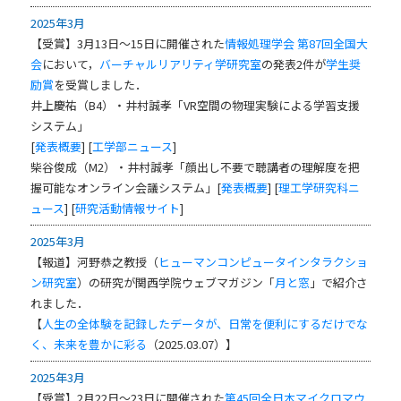
2025年3月
【受賞】3月13日～15日に開催された
情報処理学会 第87回全国大
会
において，
バーチャルリアリティ学研究室
の発表2件が
学生奨
励賞
を受賞しました．
井上慶祐（B4）・井村誠孝「VR空間の物理実験による学習支援
システム」
[
発表概要
] [
工学部ニュース
]
柴谷俊成（M2）・井村誠孝「顔出し不要で聴講者の理解度を把
握可能なオンライン会議システム」[
発表概要
] [
理工学研究科ニ
ュース
] [
研究活動情報サイト
]
2025年3月
【報道】河野恭之教授（
ヒューマンコンピュータインタラクショ
ン研究室
）の研究が関西学院ウェブマガジン「
月と窓
」で紹介さ
れました．
【
人生の全体験を記録したデータが、日常を便利にするだけでな
く、未来を豊かに彩る
（2025.03.07）】
2025年3月
【受賞】2月22日～23日に開催された
第45回全日本マイクロマウ