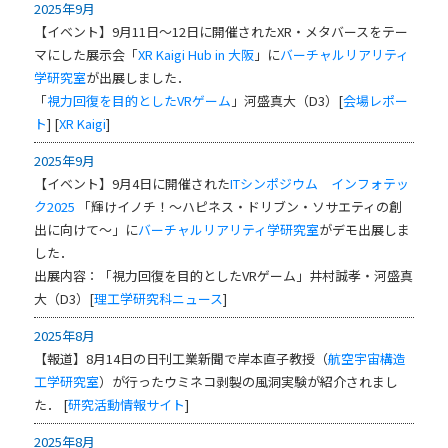
2025年9月
【イベント】9月11日～12日に開催されたXR・メタバースをテー
マにした展示会「
XR Kaigi Hub in 大阪
」に
バーチャルリアリティ
学研究室
が出展しました．
「
視力回復を目的としたVRゲーム
」河盛真大（D3）[
会場レポー
ト
] [
XR Kaigi
]
2025年9月
【イベント】9月4日に開催された
ITシンポジウム インフォテッ
ク2025
「輝けイノチ！～ハピネス・ドリブン・ソサエティの創
出に向けて～」に
バーチャルリアリティ学研究室
がデモ出展しま
した．
出展内容：「視力回復を目的としたVRゲーム」井村誠孝・河盛真
大（D3）[
理工学研究科ニュース
]
2025年8月
【報道】8月14日の日刊工業新聞で岸本直子教授（
航空宇宙構造
工学研究室
）が行ったウミネコ剥製の風洞実験が紹介されまし
た． [
研究活動情報サイト
]
2025年8月