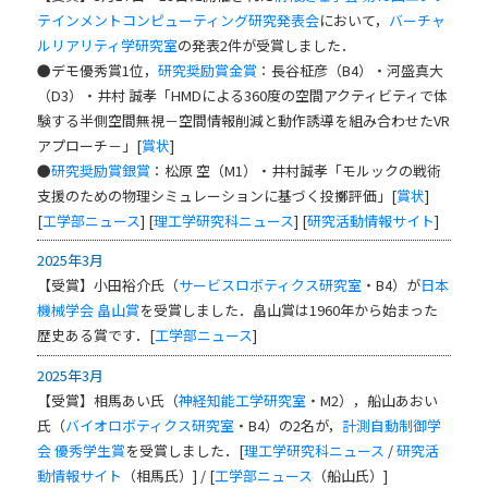
テインメントコンピューティング研究発表会
において，
バーチャ
ルリアリティ学研究室
の発表2件が受賞しました．
●デモ優秀賞1位，
研究奨励賞金賞
：長谷柾彦（B4）・河盛真大
（D3）・井村 誠孝「HMDによる360度の空間アクティビティで体
験する半側空間無視－空間情報削減と動作誘導を組み合わせたVR
アプローチ－」[
賞状
]
●
研究奨励賞銀賞
：松原 空（M1）・井村誠孝「モルックの戦術
支援のための物理シミュレーションに基づく投擲評価」[
賞状
]
[
工学部ニュース
] [
理工学研究科ニュース
] [
研究活動情報サイト
]
2025年3月
【受賞】小田裕介氏（
サービスロボティクス研究室
・B4）が
日本
機械学会
畠山賞
を受賞しました．畠山賞は1960年から始まった
歴史ある賞です．[
工学部ニュース
]
2025年3月
【受賞】相馬あい氏（
神経知能工学研究室
・M2），船山あおい
氏（
バイオロボティクス研究室
・B4）の2名が，
計測自動制御学
会
優秀学生賞
を受賞しました．[
理工学研究科ニュース
/
研究活
動情報サイト
（相馬氏）] / [
工学部ニュース
（船山氏）]