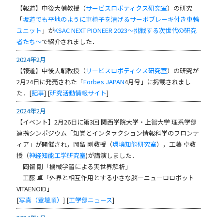
【報道】中後大輔教授（
サービスロボティクス研究室
）の研究
「
坂道でも平地のように車椅子を漕げるサーボブレーキ付き車輪
ユニット
」が
KSAC
NEXT PIONEER 2023～挑戦する次世代の研究
者たち～
で紹介されました．
2024年2月
【報道】中後大輔教授（
サービスロボティクス研究室
）の研究が
2月24日に発売された「
Forbes JAPAN
4月号」に掲載されまし
た．[
記事
] [
研究活動情報サイト
]
2024年2月
【イベント】2月26日に第3回 関西学院大学・上智大学 理系学部
連携シンポジウム「知覚とインタラクション情報科学のフロンテ
ィア」が開催され，岡留 剛教授（
環境知能研究室
），工藤 卓教
授（
神経知能工学研究室
)が講演しました．
岡留 剛「機械学習による実世界解析」
工藤 卓「外界と相互作用とする小さな脳―ニューロロボット
VITAENOID」
[
写真（登壇順）
] [
工学部ニュース
]