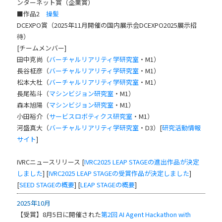
ンターネット賞（企業賞）
■作品2
操髪
DCEXPO賞（2025年11月開催の国内展示会DCEXPO2025展示招
待）
[チームメンバー]
田中克尚（
バーチャルリアリティ学研究室
・M1）
長谷柾彦（
バーチャルリアリティ学研究室
・M1）
松本大杜（
バーチャルリアリティ学研究室
・M1）
長尾祐斗（
マシンビジョン研究室
・M1）
森本旭陽（
マシンビジョン研究室
・M1）
小田裕介（
サービスロボティクス研究室
・M1）
河盛真大（
バーチャルリアリティ学研究室
・D3）[
研究活動情報
サイト
]
IVRCニュースリリース [
IVRC2025 LEAP STAGEの進出作品が決定
しました
] [
IVRC2025 LEAP STAGEの受賞作品が決定しました
]
[
SEED STAGEの概要
] [
LEAP STAGEの概要
]
2025年10月
【受賞】8月5日に開催された
第2回 AI Agent Hackathon with