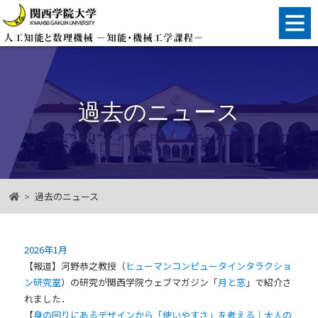
English
過去のニュース
過去のニュース
2026年1月
【報道】河野恭之教授（
ヒューマンコンピュータインタラクショ
ン研究室
）の研究が関西学院ウェブマガジン「
月と窓
」で紹介さ
れました．
【
身の回りにあるデザインから「使いやすさ」を考える｜大人の