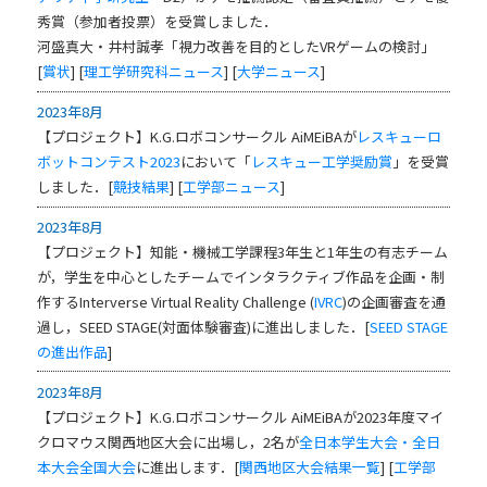
秀賞（参加者投票）を受賞しました．
河盛真大・井村誠孝「視力改善を目的としたVRゲームの検討」
[
賞状
] [
理工学研究科ニュース
] [
大学ニュース
]
2023年8月
【プロジェクト】K.G.ロボコンサークル AiMEiBAが
レスキューロ
ボットコンテスト2023
において「
レスキュー工学奨励賞
」を受賞
しました．[
競技結果
] [
工学部ニュース
]
2023年8月
【プロジェクト】知能・機械工学課程3年生と1年生の有志チーム
が，学生を中心としたチームでインタラクティブ作品を企画・制
作するInterverse Virtual Reality Challenge (
IVRC
)の企画審査を通
過し，SEED STAGE(対面体験審査)に進出しました．[
SEED STAGE
の進出作品
]
2023年8月
【プロジェクト】K.G.ロボコンサークル AiMEiBAが2023年度マイ
クロマウス関西地区大会に出場し，2名が
全日本学生大会・全日
本大会全国大会
に進出します．[
関西地区大会結果一覧
] [
工学部