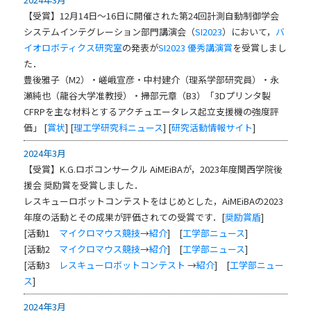
【受賞】12月14日～16日に開催された第24回計測自動制御学会
システムインテグレーション部門講演会（
SI2023
）において，
バ
イオロボティクス研究室
の発表が
SI2023 優秀講演賞
を受賞しまし
た．
豊後雅子（M2）・嵯峨宣彦・中村建介（理系学部研究員）・永
瀬純也（龍谷大学准教授）・掃部元章（B3）「3Dプリンタ製
CFRPを主な材料とするアクチュエータレス起立支援機の強度評
価」 [
賞状
] [
理工学研究科ニュース
] [
研究活動情報サイト
]
2024年3月
【受賞】K.G.ロボコンサークル AiMEiBAが，2023年度関西学院後
援会 奨励賞を受賞しました．
レスキューロボットコンテストをはじめとした，AiMEiBAの2023
年度の活動とその成果が評価されての受賞です．[
奨励賞盾
]
[活動1
マイクロマウス競技
→
紹介
] [
工学部ニュース
]
[活動2
マイクロマウス競技
→
紹介
] [
工学部ニュース
]
[活動3
レスキューロボットコンテスト
→
紹介
] [
工学部ニュー
ス
]
2024年3月