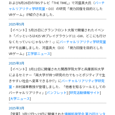
および6月26日のTBSテレビ「THE TIME,」で河盛真大氏（
バーチ
ャルリアリティ学研究室
・D3）の研究「視力回復を目的とした
VRゲーム」が紹介されました．
2025年5月
【イベント】5月25日にグランフロント大阪で開催されたイベン
ト「
パッといろは#25 VRプレイグラウンド11 -GW、どこにも行け
なくたっていいじゃないか！-
」に
バーチャルリアリティ学研究室
がデモ出展しました．河盛真大（D3）「視力回復を目的とした
VRゲーム」[
工学部ニュース
]
2025年3月
【イベント】3月12日に開催された関西学院大学と兵庫医科大学
によるセミナー「両大学が持つ研究の力でもっとポジティブで生
きやすい社会へ変革できるか⁉」に
バーチャルリアリティ学研究
室
・井村誠孝教授が登壇しました．「他者を知るツールとしての
バーチャルリアリティ」[
パンフレット
] [
研究活動情報サイト
]
[
大学ニュース
]
2025年3月
【受賞】3月17日～19日に開催された
情報処理学会
第75回エンタ