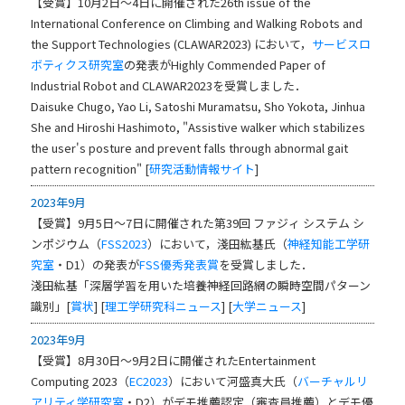
【受賞】10月2日～4日に開催された26th issue of the
International Conference on Climbing and Walking Robots and
the Support Technologies (CLAWAR2023) において，
サービスロ
ボティクス研究室
の発表がHighly Commended Paper of
Industrial Robot and CLAWAR2023を受賞しました．
Daisuke Chugo, Yao Li, Satoshi Muramatsu, Sho Yokota, Jinhua
She and Hiroshi Hashimoto, "Assistive walker which stabilizes
the user's posture and prevent falls through abnormal gait
pattern recognition" [
研究活動情報サイト
]
2023年9月
【受賞】9月5日～7日に開催された第39回 ファジィ システム シ
ンポジウム（
FSS2023
）において，淺田紘基氏（
神経知能工学研
究室
・D1）の発表が
FSS優秀発表賞
を受賞しました．
淺田紘基「深層学習を用いた培養神経回路網の瞬時空間パターン
識別」[
賞状
] [
理工学研究科ニュース
] [
大学ニュース
]
2023年9月
【受賞】8月30日～9月2日に開催されたEntertainment
Computing 2023（
EC2023
）において河盛真大氏（
バーチャルリ
アリティ学研究室
・D2）がデモ推薦認定（審査員推薦）とデモ優