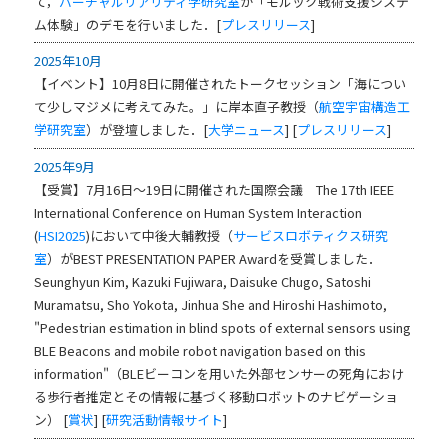
て，
バーチャルリアリティ学研究室
が「モルック戦術支援システ
ム体験」のデモを行いました．[
プレスリリース
]
2025年10月
【イベント】10月8日に開催されたトークセッション「海につい
て少しマジメに考えてみた。」に岸本直子教授（
航空宇宙構造工
学研究室
）が登壇しました．[
大学ニュース
] [
プレスリリース
]
2025年9月
【受賞】7月16日～19日に開催された国際会議 The 17th IEEE
International Conference on Human System Interaction
(
HSI2025
)において中後大輔教授（
サービスロボティクス研究
室
）がBEST PRESENTATION PAPER Awardを受賞しました．
Seunghyun Kim, Kazuki Fujiwara, Daisuke Chugo, Satoshi
Muramatsu, Sho Yokota, Jinhua She and Hiroshi Hashimoto,
"Pedestrian estimation in blind spots of external sensors using
BLE Beacons and mobile robot navigation based on this
information"（BLEビーコンを用いた外部センサーの死角におけ
る歩行者推定とその情報に基づく移動ロボットのナビゲーショ
ン） [
賞状
] [
研究活動情報サイト
]