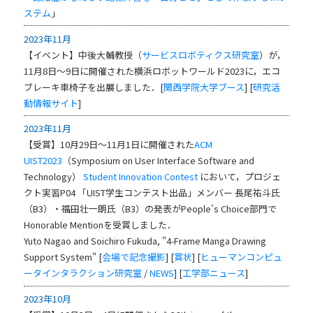
ステム
」
2023年11月
【イベント】中後大輔教授（
サービスロボティクス研究室
）が，
11月8日～9日に開催された横浜ロボットワールド2023に，エコ
ブレーキ車椅子を出展しました．[
関西学院大学ブース
] [
研究活
動情報サイト
]
2023年11月
【受賞】10月29日～11月1日に開催された
ACM
UIST2023
（Symposium on User Interface Software and
Technology）
Student Innovation Contest
において，プロジェ
クト実習P04 「UIST学生コンテスト出品」メンバー 長尾祐斗氏
（B3）・福田壮一朗氏（B3）の発表がPeople's Choice部門で
Honorable Mentionを受賞しました．
Yuto Nagao and Soichiro Fukuda, "4-Frame Manga Drawing
Support System" [
会場で記念撮影
] [
賞状
] [
ヒューマンコンピュ
ータインタラクション研究室
/
NEWS
] [
工学部ニュース
]
2023年10月