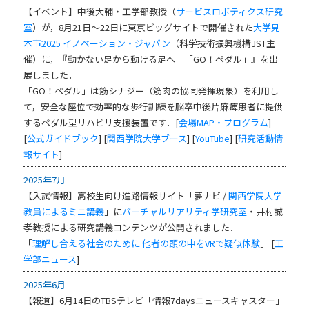
【イベント】中後大輔・工学部教授（
サービスロボティクス研究
室
）が，8月21日～22日に東京ビッグサイトで開催された
大学見
本市2025 イノベーション・ジャパン
（科学技術振興機構JST主
催）に，『動かない足から動ける足へ 「GO！ペダル」』を出
展しました．
「GO！ペダル」は筋シナジー（筋肉の協同発揮現象）を利用し
て，安全な座位で効率的な歩行訓練を脳卒中後片麻痺患者に提供
するペダル型リハビリ支援装置です．[
会場MAP・プログラム
]
[
公式ガイドブック
] [
関西学院大学ブース
] [
YouTube
] [
研究活動情
報サイト
]
2025年7月
【入試情報】高校生向け進路情報サイト「夢ナビ /
関西学院大学
教員によるミニ講義
」に
バーチャルリアリティ学研究室
・井村誠
孝教授による研究講義コンテンツが公開されました．
「
理解し合える社会のために 他者の頭の中をVRで疑似体験
」 [
工
学部ニュース
]
2025年6月
【報道】6月14日のTBSテレビ「情報7daysニュースキャスター」