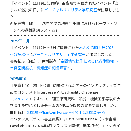
【イベント】11月9日に尼崎小田高校で開催されたイベント「あ
まおだ減災の日」に
バーチャルリアリティ学研究室
が出展しまし
た．
西尾亮祐（M1）「VR空間での地震発生時におけるセーフティゾ
ーンへの避難訓練システム」
2025年11月
【イベント】11月2日～3日に開催された
みんなの脳世界2025
～超多様～
に
バーチャルリアリティ学研究室
が出展しました．
長谷柾彦（M1），井村誠孝「
空間情報操作による他者体験VR 〜
半側空間無視・認知症の記憶障害〜
」
2025年10月
【受賞】10月25日～26日に開催された学生のインタラクティブ作
品のコンテスト Interverse Virtual Reality Challenge
（
IVRC2025
）において，理工学研究科 知能・機械工学専攻の大
学院生を中心としたチームの2作品が複数の賞を受賞しました．
■作品1
幻氣放~Phantom Force〜その手に幻氣が宿る
イワケン賞（ゲスト審査員賞） / Laval Virtual Prize（国際会議
Laval Virtual（2026年4月フランスで開催）展示招待） / さくらイ