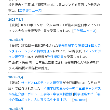
栃谷捷志・工藤 卓「探索型BCIによるコマンドを意図した発話の
検出」
[
工学部ニュース
]
2023年3月
【受賞】K.G.ロボコンサークル AiMEiBAが第43回全日本マイクロ
マウス大会で最優秀学生賞を受賞しました．[
工学部ニュース
]
2023年3月
【受賞】3月2日～4日に開催された
情報処理学会 第85回全国大会
～ダイバーシティと情報処理～
において，中西 航氏（
マシンビジ
ョン研究室
・M2）の発表が
学生奨励賞
を受賞しました．
中西 航・角所 考「日常生活空間における長期的な人物追跡を伴
う人-場所間の関係性の推定」
2023年2月
【報道】
サービスロボティクス研究室
が神戸新聞NEXT（2月15日
版）で紹介されました．
＜関学研究室から～神戸三田キャンパス
＞福祉介護ロボット 工学部・中後大輔教授
[
関学理系ナビ
「
福
祉介護ロボット、人に寄り添う支援技術。
」[
YouTube
]
2023年2月