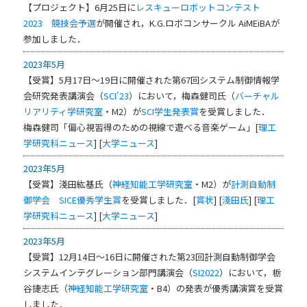
【プロジェクト】6月25日に
レスキューロボットコンテスト
2023 競技会予選
が開催され，K.G.ロボコンサークル AiMEiBAが
参加しました．
2023年5月
【受賞】5月17日～19日に開催された第67回システム制御情報学
会研究発表講演会（
SCI'23
）において，梅森健司氏（
バーチャル
リアリティ学研究室
・M2）が
SCI学生発表賞
を受賞しました．
梅森健司「偏心視習得のための視線で遊べる音楽ゲーム」[
理工
学研究科ニュース
] [
大学ニュース
]
2023年5月
【受賞】淺田紘基氏（
神経知能工学研究室
・M2）が
計測自動制
御学会
SICE優秀学生賞
を受賞しました．[
賞状
] [
淺田氏
] [
理工
学研究科ニュース
] [
大学ニュース
]
2023年5月
【受賞】12月14日～16日に開催された第23回計測自動制御学会
システムインテグレーション部門講演会（
SI2022
）において，栃
谷捷志氏（
神経知能工学研究室
・B4）の発表が優秀講演賞を受賞
しました．