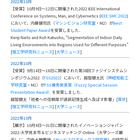
2022年10月
【受賞】10月9日～12日に開催された2022 IEEE International
Conference on Systems, Man, and Cybernetics (
IEEE SMC 2022
)
において，内藤健司氏（
マシンビジョン研究室
・M2）が
Best
Student Paper Award
を受賞しました．
Kenji Naito and Koh Kakusho, "Segmentation of Indoor Daily
Living Environments into Regions Used for Different Purposes"
[
理工学研究科ニュース
] [
大学ニュース
]
2022年10月
【受賞】9月14日～16日に開催された第38回ファジイシステムシ
ンポジウム2022（
FSS2022
）において，越智健太氏（
神経知能工
学研究室
・M1）が
FSS優秀発表賞（Fuzzy Special Session
Presentation Award）
を受賞しました．
越智健太「他者への信頼度が過誤記憶生成へ及ぼす影響」[
賞状
]
[
理工学研究科ニュース
] [
大学ニュース
]
2022年10月
【展示】10月4日～31日に開催されたイノベーションジャパン
2022-大学見本市＆ビジネスマッチング-Online（大学シーズ展
示）に，中後大輔教授（
サービスロボティクス研究室
）の研究が