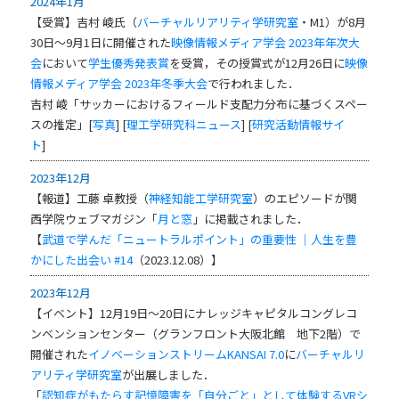
2024年1月
【受賞】吉村 崚氏（
バーチャルリアリティ学研究室
・M1）が8月
30日～9月1日に開催された
映像情報メディア学会 2023年年次大
会
において
学生優秀発表賞
を受賞，その授賞式が12月26日に
映像
情報メディア学会 2023年冬季大会
で行われました．
吉村 崚「サッカーにおけるフィールド支配力分布に基づくスペー
スの推定」[
写真
] [
理工学研究科ニュース
] [
研究活動情報サイ
ト
]
2023年12月
【報道】工藤 卓教授（
神経知能工学研究室
）のエピソードが関
西学院ウェブマガジン「
月と窓
」に掲載されました．
【
武道で学んだ「ニュートラルポイント」の重要性 ｜人生を豊
かにした出会い #14
（2023.12.08）】
2023年12月
【イベント】12月19日～20日にナレッジキャピタルコングレコ
ンベンションセンター（グランフロント大阪北館 地下2階）で
開催された
イノベーションストリームKANSAI 7.0
に
バーチャルリ
アリティ学研究室
が出展しました．
「
認知症がもたらす記憶障害を「自分ごと」として体験するVRシ