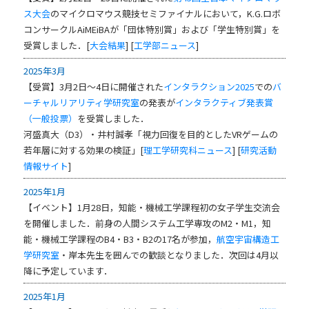
ス大会
のマイクロマウス競技セミファイナルにおいて，K.G.ロボ
コンサークルAiMEiBAが「団体特別賞」および「学生特別賞」を
受賞しました．[
大会結果
] [
工学部ニュース
]
2025年3月
【受賞】3月2日～4日に開催された
インタラクション2025
での
バ
ーチャルリアリティ学研究室
の発表が
インタラクティブ発表賞
（一般投票）
を受賞しました．
河盛真大（D3）・井村誠孝「視力回復を目的としたVRゲームの
若年層に対する効果の検証」[
理工学研究科ニュース
] [
研究活動
情報サイト
]
2025年1月
【イベント】1月28日，知能・機械工学課程初の女子学生交流会
を開催しました．前身の人間システム工学専攻のM2・M1，知
能・機械工学課程のB4・B3・B2の17名が参加，
航空宇宙構造工
学研究室
・岸本先生を囲んでの歓談となりました．次回は4月以
降に予定しています．
2025年1月