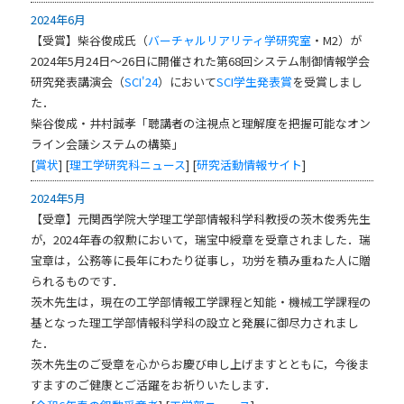
2024年6月
【受賞】柴谷俊成氏（
バーチャルリアリティ学研究室
・M2）が
2024年5月24日～26日に開催された第68回システム制御情報学会
研究発表講演会（
SCI'24
）において
SCI学生発表賞
を受賞しまし
た．
柴谷俊成・井村誠孝「聴講者の注視点と理解度を把握可能なオン
ライン会議システムの構築」
[
賞状
] [
理工学研究科ニュース
] [
研究活動情報サイト
]
2024年5月
【受章】元関西学院大学理工学部情報科学科教授の茨木俊秀先生
が，2024年春の叙勲において，瑞宝中綬章を受章されました．瑞
宝章は，公務等に長年にわたり従事し，功労を積み重ねた人に贈
られるものです．
茨木先生は，現在の工学部情報工学課程と知能・機械工学課程の
基となった理工学部情報科学科の設立と発展に御尽力されまし
た．
茨木先生のご受章を心からお慶び申し上げますとともに，今後ま
すますのご健康とご活躍をお祈りいたします．