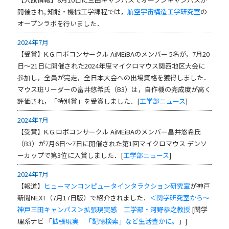
開催され,
知能・機械工学課程では，
航空宇宙構造工学研究室
の
オープンラボを行いました．
2024年7月
【受賞】K.G.ロボコンサークル AiMEiBAのメンバー 5名が，7月20
日～21日に開催された2024年度マイクロマウス関西地区大会に
参加し，全員が完走，全日本大会への出場資格を獲得しました．
マウス班リーダーの畠井悠希氏（B3）は，自作機の完成度が高く
評価され，「特別賞」を受賞しました．[
工学部ニュース
]
2024年7月
【受賞】K.G.ロボコンサークル AiMEiBAのメンバー畠井悠希氏
（B3）が7月6日～7日に開催された第1回マイクロマウス デンソ
ーカップで第3位に入賞しました．[
工学部ニュース
]
2024年7月
【報道】
ヒューマンコンピュータインタラクション研究室
が神戸
新聞NEXT（7月17日版）で紹介されました．
＜関学研究室から～
神戸三田キャンパス＞拡張現実感 工学部・河野恭之教授
[関学
理系ナビ 「
拡張現実 「記憶検索」など生活豊かに。
」]