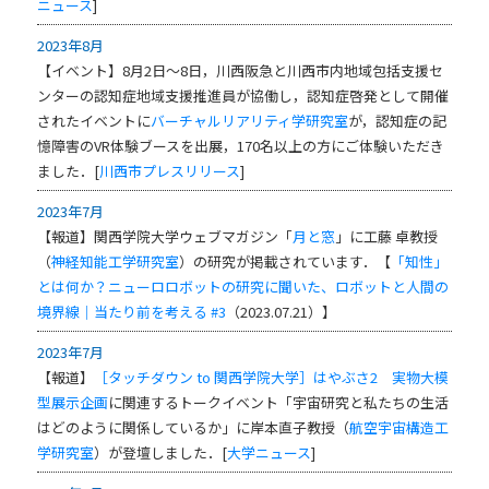
ニュース
]
2023年8月
【イベント】8月2日～8日，川西阪急と川西市内地域包括支援セ
ンターの認知症地域支援推進員が協働し，認知症啓発として開催
されたイベントに
バーチャルリアリティ学研究室
が，認知症の記
憶障害のVR体験ブースを出展，170名以上の方にご体験いただき
ました．[
川西市プレスリリース
]
2023年7月
【報道】
関西学院大学ウェブマガジン「
月と窓
」に工藤 卓教授
（
神経知能工学研究室
）の研究が掲載されています．【
「知性」
とは何か？ニューロロボットの研究に聞いた、ロボットと人間の
境界線｜当たり前を考える #3
（2023.07.21）】
2023年7月
【報道】
［タッチダウン to 関西学院大学］はやぶさ2 実物大模
型展示企画
に関連するトークイベント「宇宙研究と私たちの生活
はどのように関係しているか」に岸本直子教授（
航空宇宙構造工
学研究室
）が登壇しました．[
大学ニュース
]