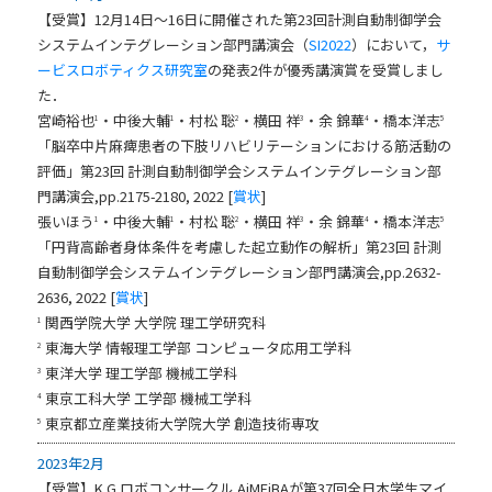
【受賞】12月14日～16日に開催された第23回計測自動制御学会
システムインテグレーション部門講演会（
SI2022
）において，
サ
ービスロボティクス研究室
の発表2件が優秀講演賞を受賞しまし
た．
宮崎裕也
・中後大輔
・村松 聡
・横田 祥
・余 錦華
・橋本洋志
1
1
2
3
4
5
「脳卒中片麻痺患者の下肢リハビリテーションにおける筋活動の
評価」第23回 計測自動制御学会システムインテグレーション部
門講演会,pp.2175-2180, 2022 [
賞状
]
張いほう
・中後大輔
・村松 聡
・横田 祥
・余 錦華
・橋本洋志
1
1
2
3
4
5
「円背高齢者身体条件を考慮した起立動作の解析」第23回 計測
自動制御学会システムインテグレーション部門講演会,pp.2632-
2636, 2022 [
賞状
]
関西学院大学 大学院 理工学研究科
1
東海大学 情報理工学部 コンピュータ応用工学科
2
東洋大学 理工学部 機械工学科
3
東京工科大学 工学部 機械工学科
4
東京都立産業技術大学院大学 創造技術専攻
5
2023年2月
【受賞】K.G.ロボコンサークル AiMEiBAが第37回全日本学生マイ