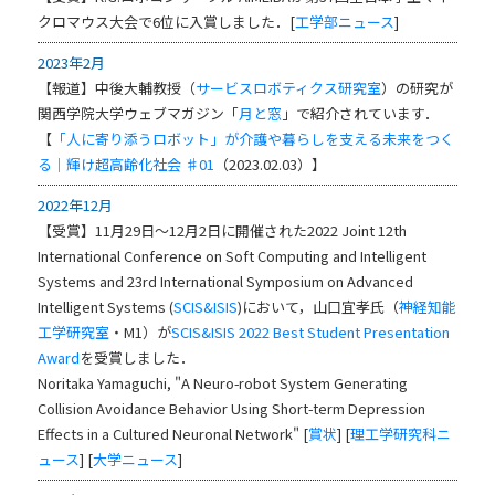
クロマウス大会で6位に入賞しました．[
工学部ニュース
]
2023年2月
【報道】中後大輔教授（
サービスロボティクス研究室
）の研究が
関西学院大学ウェブマガジン「
月と窓
」で紹介されています．
【
「人に寄り添うロボット」が介護や暮らしを支える未来をつく
る｜輝け超高齢化社会 ♯01
（2023.02.03）】
2022年12月
【受賞】11月29日～12月2日に開催された2022 Joint 12th
International Conference on Soft Computing and Intelligent
Systems and 23rd International Symposium on Advanced
Intelligent Systems (
SCIS&ISIS
)において，山口宜孝氏（
神経知能
工学研究室
・M1）が
SCIS&ISIS 2022 Best Student Presentation
Award
を受賞しました．
Noritaka Yamaguchi, "A Neuro-robot System Generating
Collision Avoidance Behavior Using Short-term Depression
Effects in a Cultured Neuronal Network" [
賞状
] [
理工学研究科ニ
ュース
] [
大学ニュース
]