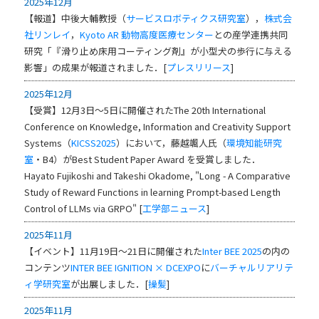
2025年12月
【報道】中後大輔教授（
サービスロボティクス研究室
），
株式会
社リンレイ
，
Kyoto AR 動物高度医療センター
との産学連携共同
研究「『滑り止め床用コーティング剤』が小型犬の歩行に与える
影響」の成果が報道されました．[
プレスリリース
]
2025年12月
【受賞】12月3日～5日に開催されたThe 20th International
Conference on Knowledge, Information and Creativity Support
Systems（
KICSS2025
）において，藤越颯人氏（
環境知能研究
室
・B4）がBest Student Paper Award を受賞しました．
Hayato Fujikoshi and Takeshi Okadome, "Long - A Comparative
Study of Reward Functions in learning Prompt-based Length
Control of LLMs via GRPO" [
工学部ニュース
]
2025年11月
【イベント】11月19日～21日に開催された
Inter BEE 2025
の内の
コンテンツ
INTER BEE IGNITION × DCEXPO
に
バーチャルリアリテ
ィ学研究室
が出展しました．[
操髪
]
2025年11月