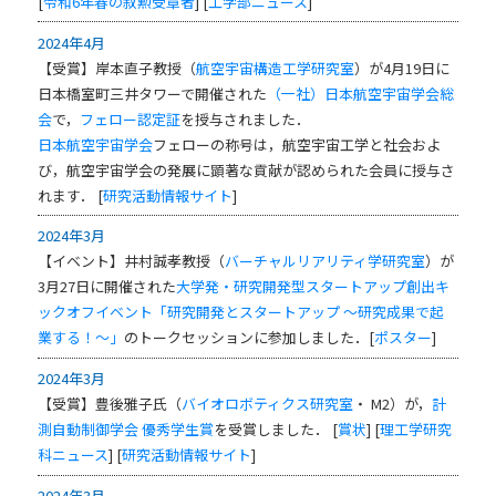
[
令和6年春の叙勲受章者
] [
工学部ニュース
]
2024年4月
【受賞】岸本直子教授（
航空宇宙構造工学研究室
）が4月19日に
日本橋室町三井タワーで開催された
（一社）日本航空宇宙学会総
会
で，
フェロー認定証
を授与されました．
日本航空宇宙学会
フェローの称号は，航空宇宙工学と社会およ
び，航空宇宙学会の発展に顕著な貢献が認められた会員に授与さ
れます． [
研究活動情報サイト
]
2024年3月
【イベント】井村誠孝教授（
バーチャルリアリティ学研究室
）が
3月27日に開催された
大学発・研究開発型スタートアップ創出キ
ックオフイベント「研究開発とスタートアップ ～研究成果で起
業する！～」
のトークセッションに参加しました．[
ポスター
]
2024年3月
【受賞】豊後雅子氏（
バイオロボティクス研究室
・ M2）が，
計
測自動制御学会
優秀学生賞
を受賞しました． [
賞状
] [
理工学研究
科ニュース
] [
研究活動情報サイト
]
2024年3月