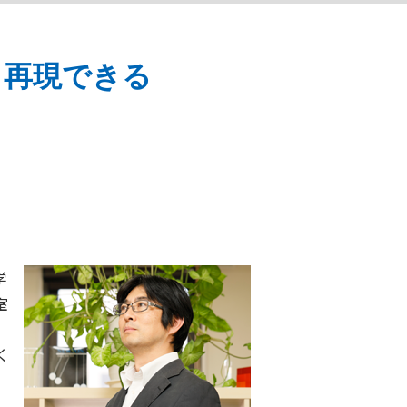
も再現できる
学
室
く