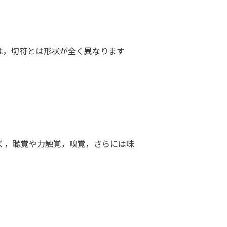
Aは，切符とは形状が全く異なります
く，聴覚や力触覚，嗅覚，さらには味