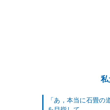
私
「あ，本当に石畳の
を目指して．