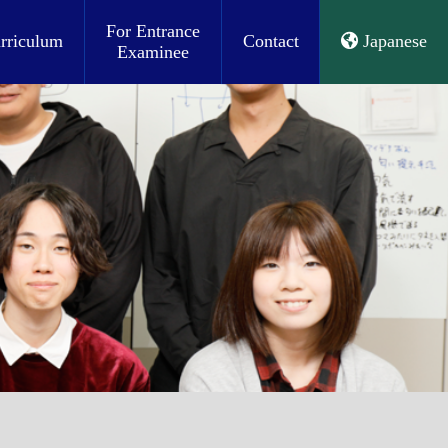
For Entrance
rriculum
Contact
Japanese
Examinee