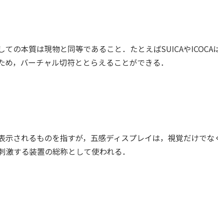
ての本質は現物と同等であること．たとえばSUICAやICOC
ため，バーチャル切符ととらえることができる．
表示されるものを指すが，五感ディスプレイは，視覚だけでな
刺激する装置の総称として使われる．