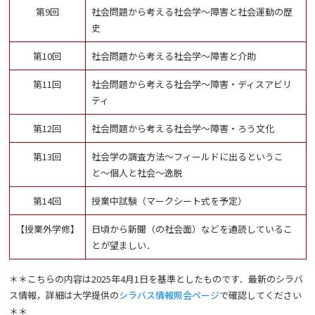
第9回
社会問題から考える社会学～障害と社会運動の歴
史
第10回
社会問題から考える社会学～障害と介助
第11回
社会問題から考える社会学～障害・ディスアビリ
ティ
第12回
社会問題から考える社会学～障害・ろう文化
第13回
社会学の調査方法〜フィールドに出るというこ
と〜個人と社会〜逸脱
第14回
授業中試験（マークシート式を予定）
【授業外学修】
日頃から新聞（の社会面）などを通読しているこ
とが望ましい．
＊＊こちらの内容は2025年4月1日を基準としたものです．最新のシラバ
ス情報，詳細は大学提供の
シラバス情報照会ページ
で確認してください
＊＊