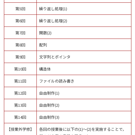
第5回
繰り返し処理(1)
第6回
繰り返し処理(2)
第7回
関数(2)
第8回
配列
第9回
文字列とポインタ
第10回
構造体
第11回
ファイルの読み書き
第12回
自由制作(1)
第13回
自由制作(2)
第14回
自由制作(3)
【授業外学修】
各回の授業後に以下の(1)～(2)を実施することで，