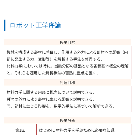
ロボット工学序論
授業目的
機械を構成する部材に着目し，作用する外力による部材への影響（内
部に発生する力，変形等）を解析する手法を修得する．
材料力学Iにおいては特に，当該分野の基盤となる各種基本概念の理解
と，それらを適用した解析手法の習熟に重点を置く．
到達目標
材料力学に関する用語と概念について説明できる．
種々の外力により部材に生じる影響を説明できる．
同，部材に生じる影響を，数学的手法に基づいて解析できる．
授業計画
第1回
はじめに 材料力学を学ぶために必要な知識