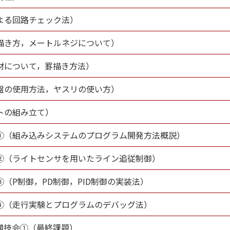
よる回路チェック法）
描き方，メートルネジについて）
材について，罫描き方法）
盤の使用方法，ヤスリの使い方）
トの組み立て）
①（組み込みシステムのプログラム開発方法概説）
②（ライトセンサを用いたライン追従制御）
（P制御，PD制御，PID制御の実装法）
④（走行実験とプログラムのデバッグ法）
競技会①（最終課題）