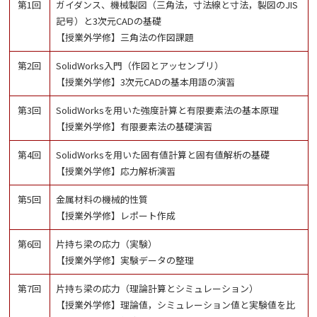
第1回
ガイダンス、機械製図（三角法，寸法線と寸法，製図のJIS
記号）と3次元CADの基礎
【授業外学修】三角法の作図課題
第2回
SolidWorks入門（作図とアッセンブリ）
【授業外学修】3次元CADの基本用語の演習
第3回
SolidWorksを用いた強度計算と有限要素法の基本原理
【授業外学修】有限要素法の基礎演習
第4回
SolidWorksを用いた固有値計算と固有値解析の基礎
【授業外学修】応力解析演習
第5回
金属材料の機械的性質
【授業外学修】レポート作成
第6回
片持ち梁の応力（実験）
【授業外学修】実験データの整理
第7回
片持ち梁の応力（理論計算とシミュレーション）
【授業外学修】理論値，シミュレーション値と実験値を比