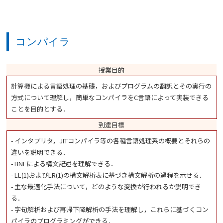
コンパイラ
授業目的
計算機による言語処理の基礎，およびプログラムの翻訳とその実行の
方式について理解し，簡単なコンパイラをC言語によって実装できる
ことを目的とする．
到達目標
- インタプリタ，JITコンパイラ等の各種言語処理系の概要とそれらの
違いを説明できる．
- BNFによる構文記述を理解できる．
- LL(1)およびLR(1)の構文解析表に基づき構文解析の過程を示せる．
- 主な最適化手法について，どのような変換が行われるか説明でき
る．
- 字句解析および再帰下降解析の手法を理解し，これらに基づくコン
パイラのプログラミングができる．